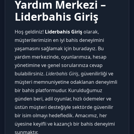
Yardım Merkezi –
Liderbahis Giriş
Hoş geldiniz!
Liderbahis Giriş
olarak,
müşterilerimizin en iyi bahis deneyimini
yaşamasını sağlamak için buradayız. Bu
yardım merkezinde, oyunlarımıza, hesap
yönetimine ve genel sorularınıza cevap
bulabilirsiniz.
Liderbahis Giriş
, güvenilirliği ve
müşteri memnuniyetine odaklanan deneyimli
bir bahis platformudur. Kurulduğumuz
günden beri, adil oyunlar, hızlı ödemeler ve
üstün müşteri desteğiyle sektörde güvenilir
bir isim olmayı hedefledik. Amacımız, her
üyesine keyifli ve kazançlı bir bahis deneyimi
sunmaktır.