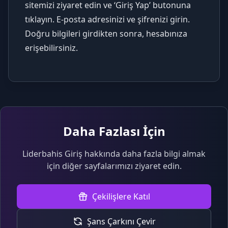
sitemizi ziyaret edin ve ‘Giriş Yap’ butonuna
tıklayın. E-posta adresinizi ve şifrenizi girin.
Doğru bilgileri girdikten sonra, hesabınıza
erişebilirsiniz.
Daha Fazlası İçin
Liderbahis Giriş hakkında daha fazla bilgi almak
için diğer sayfalarımızı ziyaret edin.
Çekilişlere Katıl
Şans Çarkını Çevir