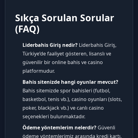
Sıkça Sorulan Sorular
(FAQ)
Liderbahis Giriş nedir?
Liderbahis Giriş,
Türkiye’de faaliyet gösteren, lisanslı ve
güvenilir bir online bahis ve casino
platformudur.
Bahis sitenizde hangi oyunlar mevcut?
Bahis sitemizde spor bahisleri (futbol,
basketbol, tenis vb.), casino oyunları (slots,
poker, blackjack vb.) ve canlı casino
seçenekleri bulunmaktadır.
Ödeme yöntemlerim nelerdir?
Güvenli
ödeme yöntemlerimiz arasında kredi kartı,