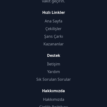
vakit geçirin.
Hızlı Linkler
Ana Sayfa
Çekilişler
Şans Çarkı
Kazananlar
Destek
İletişim
Yardım
Sık Sorulan Sorular
Hakkımızda
Hakkımızda
Gizlilik Politikası