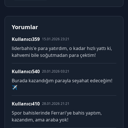
Yorumlar
Kullanıcı359
15.01.2026 23:21
liderbahis'e para yatırdım, o kadar hızlı yattı ki,
kahvemi bile soğutmadan para çektim!
Kullanıcı540
20.01.2026 03:21
Burada kazandığım parayla seyahat edeceğim!
✈️
Kullanıcı410
28.01.2026 21:21
Spor bahislerinde Ferrari'ye bahis yaptım,
kazandım, ama araba yok!