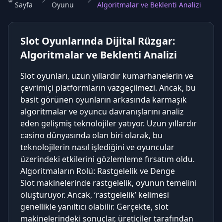
Sayfa
Oyunu
Algoritmalar ve Beklenti Analizi
Slot Oyunlarında Dijital Rüzgar:
Algoritmalar ve Beklenti Analizi
Slot oyunları, uzun yıllardır kumarhanelerin ve
çevrimiçi platformların vazgeçilmezi. Ancak, bu
basit görünen oyunların arkasında karmaşık
algoritmalar ve oyuncu davranışlarını analiz
eden gelişmiş teknolojiler yatıyor. Uzun yıllardır
casino dünyasında olan biri olarak, bu
teknolojilerin nasıl işlediğini ve oyuncular
üzerindeki etkilerini gözlemleme fırsatım oldu.
Algoritmaların Rolü: Rastgelelik ve Denge
Slot makinelerinde rastgelelik, oyunun temelini
oluşturuyor. Ancak, ‘rastgelelik’ kelimesi
genellikle yanıltıcı olabilir. Gerçekte, slot
makinelerindeki sonuçlar, üreticiler tarafından