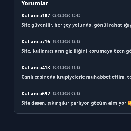
Yorumlar
Kullanıcı182
02.02.2026 15:43
Site güvenilir, her şey yolunda, gönül rahatlığı
Kullanıcı716
19.01.2026 13:43
Site, kullanıcıların gizliliğini korumaya özen gö
Kullanıcı413
10.01.2026 11:43
Canlı casinoda krupiyelerle muhabbet ettim, ta
Kullanıcı692
12.01.2026 08:43
Site desen, şıkır şıkır parlıyor, gözüm almıyor