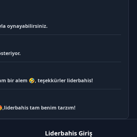
yla oynayabilirsiniz.
steriyor.
m bir alem 🤣, teşekkürler liderbahis!
 🤩,liderbahis tam benim tarzım!
Liderbahis Giriş