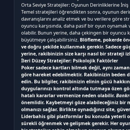
Orta Seviye Stratejiler: Oyunun Derinliklerine İniş
Temel stratejileri öğrendikten sonra, oyunun deri
davranışlarını analiz etmek ve bu verilere göre str
oyuncu karşısında, daha pasif bir oyun oynamak v
olabilir. Bunun yerine, daha çekingen bir oyuncu 
büyütmeye çalışabilirsiniz.
Blöfleme, pokerde ön
ve doğru şekilde kullanmak gerekir. Sadece gü
yerine, rakibinizin size karşı nasıl bir strateji 
İleri Düzey Stratejiler: Psikolojik Faktörler
Poker sadece kartları bilmek değil, aynı zaman
göre hareket edebilmektir. Rakibinizin beden di
edin. Bu bilgiler, rakibinizin elinin gücü hakkınd
duygularınızı kontrol altında tutmaya özen g
hatalı kararlar vermenize neden olabilir.
Bankr
önemlidir. Kaybetmeyi göze alabileceğiniz bir
olmanızı sağlar. Birlikte oynadığınız site, güven
Liderbahis gibi platformlar bu konuda yeterli
sürekli öğrenmek ve gelişmek gerekir. Her oyun 