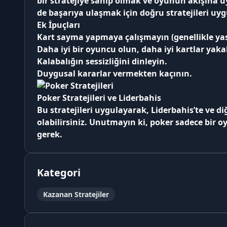
bir stratejiye sahip olmak ve oyunun akışına u
de başarıya ulaşmak için doğru stratejileri u
Ek İpuçları
Kart sayma yapmaya çalışmayın (genellikle yas
Daha iyi bir oyuncu olun, daha iyi kartlar yaka
Kalabalığın sessizliğini dinleyin.
Duygusal kararlar vermekten kaçının.
Poker Stratejileri ve Liderbahis
Bu stratejileri uygulayarak, Liderbahis’te ve d
olabilirsiniz. Unutmayın ki, poker sadece bir o
gerek.
Kategori
Kazanan Stratejiler