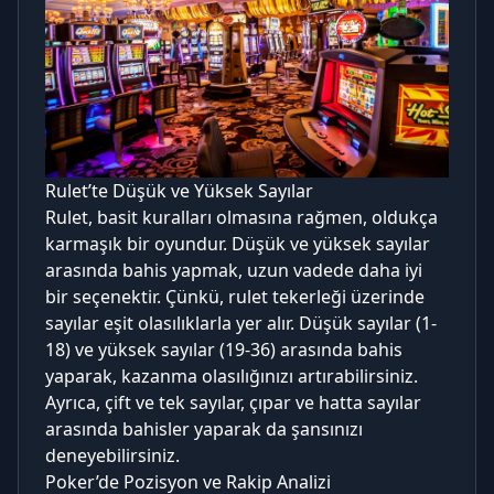
Rulet’te Düşük ve Yüksek Sayılar
Rulet, basit kuralları olmasına rağmen, oldukça
karmaşık bir oyundur. Düşük ve yüksek sayılar
arasında bahis yapmak, uzun vadede daha iyi
bir seçenektir. Çünkü, rulet tekerleği üzerinde
sayılar eşit olasılıklarla yer alır. Düşük sayılar (1-
18) ve yüksek sayılar (19-36) arasında bahis
yaparak, kazanma olasılığınızı artırabilirsiniz.
Ayrıca, çift ve tek sayılar, çıpar ve hatta sayılar
arasında bahisler yaparak da şansınızı
deneyebilirsiniz.
Poker’de Pozisyon ve Rakip Analizi