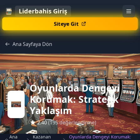
Liderbahis Giriş
Siteye Git
Ana Sayfaya Dön
Oyunlarda Dengeyi
Korumak: Stratejik
Yaklaşım
2.40
(195 değerlendirme)
Ana
Kazanan
Oyunlarda Dengeyi Korumak: