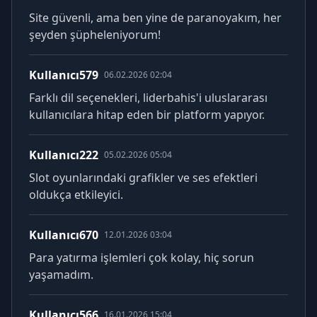
Site güvenli, ama ben yine de paranoyakım, her
şeyden şüpheleniyorum!
Kullanıcı579
06.02.2026 02:04
Farklı dil seçenekleri, liderbahis'i uluslararası
kullanıcılara hitap eden bir platform yapıyor.
Kullanıcı222
05.02.2026 05:04
Slot oyunlarındaki grafikler ve ses efektleri
oldukça etkileyici.
Kullanıcı670
12.01.2026 03:04
Para yatırma işlemleri çok kolay, hiç sorun
yaşamadım.
Kullanıcı566
16.01.2026 15:04