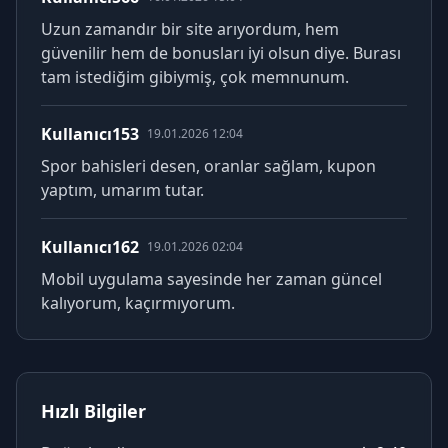
Uzun zamandır bir site arıyordum, hem
güvenilir hem de bonusları iyi olsun diye. Burası
tam istediğim gibiymiş, çok memnunum.
Kullanıcı153
19.01.2026 12:04
Spor bahisleri desen, oranlar sağlam, kupon
yaptım, umarım tutar.
Kullanıcı162
19.01.2026 02:04
Mobil uygulama sayesinde her zaman güncel
kalıyorum, kaçırmıyorum.
Hızlı Bilgiler