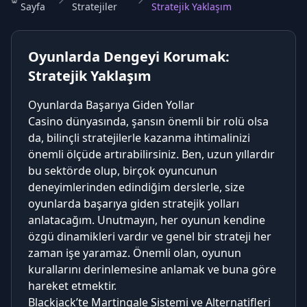
Sayfa
Stratejiler
Stratejik Yaklaşım
Oyunlarda Dengeyi Korumak:
Stratejik Yaklaşım
Oyunlarda Başarıya Giden Yollar
Casino dünyasında, şansın önemli bir rolü olsa
da, bilinçli stratejilerle kazanma ihtimalinizi
önemli ölçüde artırabilirsiniz. Ben, uzun yıllardır
bu sektörde olup, birçok oyuncunun
deneyimlerinden edindiğim derslerle, size
oyunlarda başarıya giden stratejik yolları
anlatacağım. Unutmayın, her oyunun kendine
özgü dinamikleri vardır ve genel bir strateji her
zaman işe yaramaz. Önemli olan, oyunun
kurallarını derinlemesine anlamak ve buna göre
hareket etmektir.
Blackjack’te Martingale Sistemi ve Alternatifleri