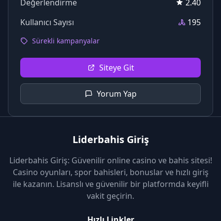
Değerlendirme
2.40
Kullanıcı Sayısı
195
Sürekli kampanyalar
Siteye Git
Yorum Yap
Liderbahis Giriş
Liderbahis Giriş: Güvenilir online casino ve bahis sitesi!
Casino oyunları, spor bahisleri, bonuslar ve hızlı giriş
ile kazanın. Lisanslı ve güvenilir bir platformda keyifli
vakit geçirin.
Hızlı Linkler