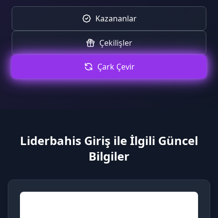
Kazananlar
Çekilişler
Çark Çevir
Liderbahis Giriş ile İlgili Güncel
Bilgiler