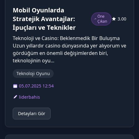
Mobil Oyunlarda
Öne
Stratejik Avantajlar:
3.00
Çıkan
İpuçları ve Teknikler
Teknoloji ve Casino: Beklenmedik Bir Buluşma
Uzun yıllardır casino dünyasında yer alıyorum ve
gördüğüm en önemli değişimlerden biri,
teknolojinin oyu...
Teknoloji Oyunu
05.07.2025 12:54
liderbahis
Detayları Gör