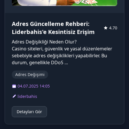
Adres Güncelleme Rehberi:
4.70
Liderbahis'e Kesintisiz Erişim
Adres Değişikliği Neden Olur?
Casino siteleri, güvenlik ve yasal düzenlemeler
sebebiyle adres değişiklikleri yapabilirler. Bu
durum, genellikle DDoS ...
Adres Değişimi
04.07.2025 14:05
liderbahis
Detayları Gör