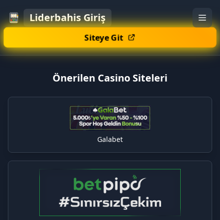
Liderbahis Giriş
Siteye Git
Önerilen Casino Siteleri
Galabet